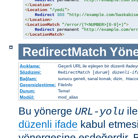
Redirect
 permanent 
"http://example.com/ik
</
Location
>
<
Location
"/yedi"
>
Redirect
303
"http://example.com/baskabis
</
Location
>
<
LocationMatch
"/error/(?<NUMBER>[0-9]+)"
>
Redirect
 permanent 
"http://example.com/er
</
LocationMatch
>
RedirectMatch
Yöne
Açıklama:
Geçerli URL ile eşleşen bir düzenli ifade
Sözdizimi:
RedirectMatch [
durum
]
düzenli-if
Bağlam:
sunucu geneli, sanal konak, dizin, .htacc
Geçersizleştirme:
FileInfo
Durum:
Temel
Modül:
mod_alias
Bu yönerge
il
URL-yolu
düzenli ifade
kabul etmes
yönergesine eşdeğerdir. Be