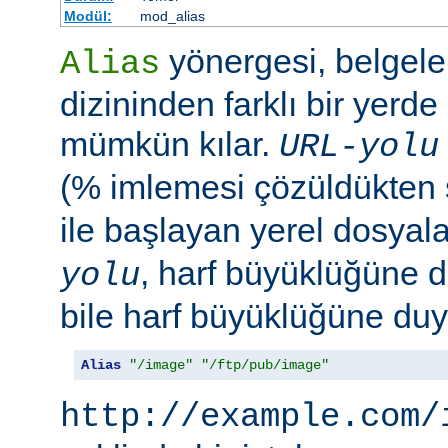
Modül:
mod_alias
yönergesi, belgele
Alias
dizininden farklı bir yerd
mümkün kılar.
URL-yolu
(% imlemesi çözüldükten
ile başlayan yerel dosyala
, harf büyüklüğüne d
yolu
bile harf büyüklüğüne duya
Alias
"/image"
"/ftp/pub/image"
http://example.com/