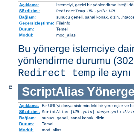
Açıklama:
İstemciyi, geçici bir yönlendirme isteği dö
Sözdizimi:
RedirectTemp
URL-yolu
URL
Bağlam:
sunucu geneli, sanal konak, dizin, .htacc
Geçersizleştirme:
FileInfo
Durum:
Temel
Modül:
mod_alias
Bu yönerge istemciye dai
yönlendirme durumu (302)
ile aynı 
Redirect temp
ScriptAlias
Yönerge
Açıklama:
Bir URL’yi dosya sistemindeki bir yere eşler ve hed
Sözdizimi:
ScriptAlias [
URL-yolu
]
dosya-yolu
|
dizi
Bağlam:
sunucu geneli, sanal konak, dizin
Durum:
Temel
Modül:
mod_alias