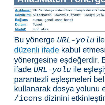
Açıklama:
URL’leri dosya sistemi konumlarıyla düzenli ifadel
Sözdizimi:
AliasMatch "
düzenli-ifade
" "
dosya-yolu
Bağlam:
sunucu geneli, sanal konak
Durum:
Temel
Modül:
mod_alias
Bu yönerge
il
URL-yolu
düzenli ifade
kabul etmes
yönergesine eşdeğerdir. Be
ifade
ile eşleş
URL-yolu
parantezli eşleşmeleri bel
kullanarak dosya yolunu e
dizinini etkinleşt
/icons