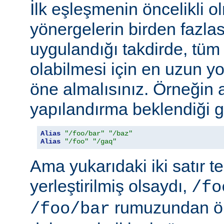
İlk eşleşmenin öncelikli o
yönergelerin birden fazlası
uygulandığı takdirde, tüm 
olabilmesi için en uzun y
öne almalısınız. Örneğin 
yapılandırma beklendiği gi
Alias
"/foo/bar"
"/baz"
Alias
"/foo"
"/gaq"
Ama yukarıdaki iki satır t
yerleştirilmiş olsaydı,
/fo
rumuzundan ön
/foo/bar