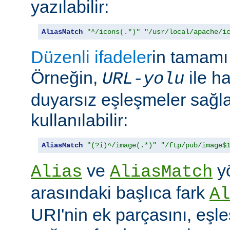
yazılabilir:
AliasMatch
"^/icons(.*)"
"/usr/local/apache/i
Düzenli ifadeler
in tamamı 
Örneğin,
ile h
URL-yolu
duyarsız eşleşmeler sağl
kullanılabilir:
AliasMatch
"(?i)^/image(.*)"
"/ftp/pub/image$
ve
yö
Alias
AliasMatch
arasındaki başlıca fark
Al
URI'nin ek parçasını, eşl