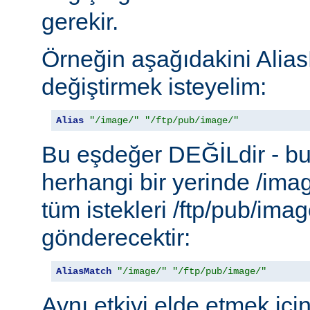
gerekir.
Örneğin aşağıdakini Alias
değiştirmek isteyelim:
Alias
"/image/"
"/ftp/pub/image/"
Bu eşdeğer DEĞİLdir - b
herhangi bir yerinde /ima
tüm istekleri /ftp/pub/imag
gönderecektir:
AliasMatch
"/image/"
"/ftp/pub/image/"
Aynı etkiyi elde etmek içi