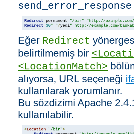
send_error_response
Redirect
 permanent 
"/bir"
"http://example.com
Redirect
30
" "
/
yedi
" http://example.com/baska
Eğer
yönerges
Redirect
belirtilmemiş bir
<Locati
bölüm
<LocationMatch>
alıyorsa, URL seçeneği
i
kullanılarak yorumlanır.
Bu sözdizimi Apache 2.4.
kullanılabilir.
<
Location
"/bir"
>