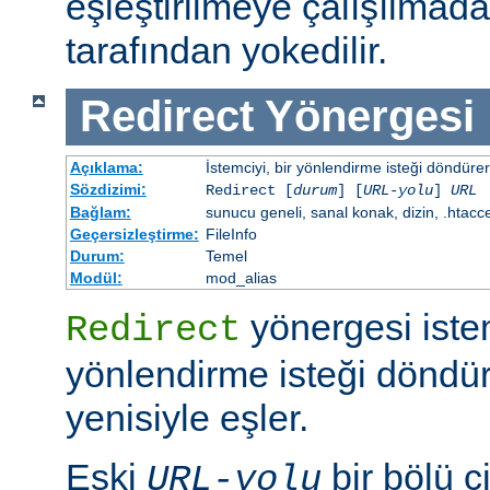
eşleştirilmeye çalışılma
tarafından yokedilir.
Redirect
Yönergesi
Açıklama:
İstemciyi, bir yönlendirme isteği döndürere
Sözdizimi:
Redirect [
durum
] [
URL-yolu
]
URL
Bağlam:
sunucu geneli, sanal konak, dizin, .htacc
Geçersizleştirme:
FileInfo
Durum:
Temel
Modül:
mod_alias
yönergesi iste
Redirect
yönlendirme isteği döndür
yenisiyle eşler.
Eski
bir bölü çi
URL-yolu