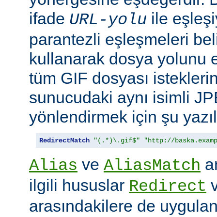
ifade
ile eşleş
URL-yolu
parantezli eşleşmeleri bel
kullanarak dosya yolunu e
tüm GIF dosyası isteklerin
sunucudaki aynı isimli J
yönlendirmek için şu yazıla
RedirectMatch
"(.*)\.gif$"
"http://baska.exam
ve
ar
Alias
AliasMatch
ilgili hususlar
Redirect
arasındakilere de uygulanır