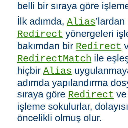
belli bir sıraya göre işlem
İlk adımda,
’lardan
Alias
yönergeleri iş
Redirect
bakımdan bir
v
Redirect
ile eşleş
RedirectMatch
hiçbir
uygulanmayac
Alias
adımda yapılandırma dosy
sıraya göre
v
Redirect
işleme sokulurlar, dolayıs
öncelikli olmuş olur.