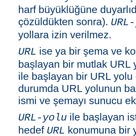
harf büyüklüğüne duyarlıd
çözüldükten sonra).
URL-
yollara izin verilmez.
ise ya bir şema ve ko
URL
başlayan bir mutlak URL ya
ile başlayan bir URL yolu ol
durumda URL yolunun baş
ismi ve şemayı sunucu ekl
ile başlayan is
URL-yolu
hedef
konumuna bir y
URL