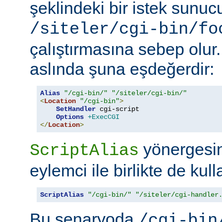
şeklindeki bir istek sunu
/siteler/cgi-bin/fo
çalıştırmasına sebep olur
aslında şuna eşdeğerdir:
Alias
"/cgi-bin/"
"/siteler/cgi-bin/"
<
Location
"/cgi-bin"
>
SetHandler
 cgi-script

Options
+ExecCGI
</
Location
>
yönergesini
ScriptAlias
eylemci ile birlikte de kull
ScriptAlias
"/cgi-bin/"
"/siteler/cgi-handler
Bu senaryoda
/cgi-bin