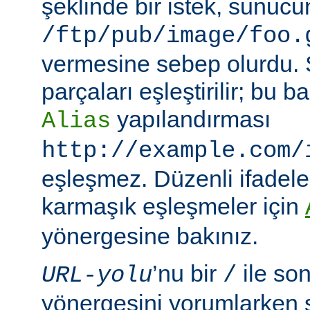
şeklinde bir istek, sunuc
/ftp/pub/image/foo.
vermesine sebep olurdu.
parçaları eşleştirilir; bu
yapılandırması
Alias
http://example.com/
eşleşmez. Düzenli ifadeler
karmaşık eşleşmeler için
yönergesine bakınız.
’nu bir
ile so
URL-yolu
/
yönergesini yorumlarken