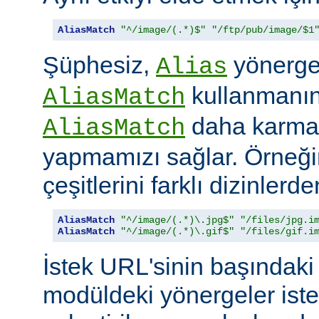
AliasMatch
"^/image/(.*)$"
"/ftp/pub/image/$1
Şüphesiz,
yönerges
Alias
kullanmanın 
AliasMatch
daha karmaş
AliasMatch
yapmamızı sağlar. Örneğin
çeşitlerini farklı dizinler
AliasMatch
"^/image/(.*)\.jpg$"
"/files/jpg.i
AliasMatch
"^/image/(.*)\.gif$"
"/files/gif.i
İstek URL'sinin başındaki 
modüldeki yönergeler iste