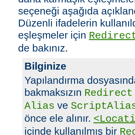
seçeneği aşağıda açıklandı
Düzenli ifadelerin kullanı
eşleşmeler için
Redirec
de bakınız.
Bilginize
Yapılandırma dosyasında
bakmaksızın
Redirect
ve
Alias
ScriptAlia
önce ele alınır.
<Locat
içinde kullanılmış bir
Re