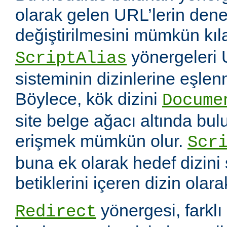
olarak gelen URL’lerin dene
değiştirilmesini mümkün kıl
yönergeleri 
ScriptAlias
sisteminin dizinlerine eşlen
Böylece, kök dizini
Docume
site belge ağacı altında bu
erişmek mümkün olur.
Scr
buna ek olarak hedef dizin
betiklerini içeren dizin olara
yönergesi, farklı 
Redirect