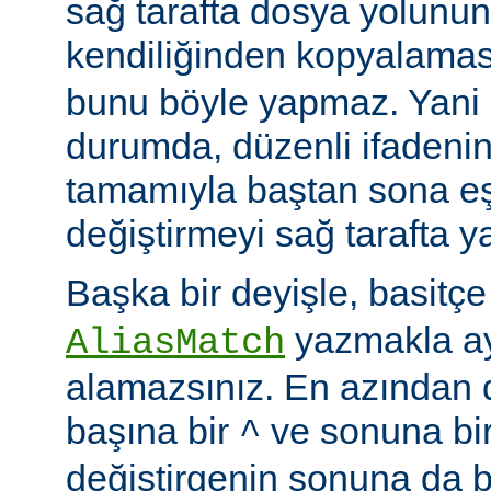
sağ tarafta dosya yolunu
kendiliğinden kopyalamas
bunu böyle yapmaz. Yani
durumda, düzenli ifadenin
tamamıyla baştan sona eş
değiştirmeyi sağ tarafta y
Başka bir deyişle, basitç
yazmakla ayn
AliasMatch
alamazsınız. En azından d
başına bir
ve sonuna bi
^
değiştirgenin sonuna da b