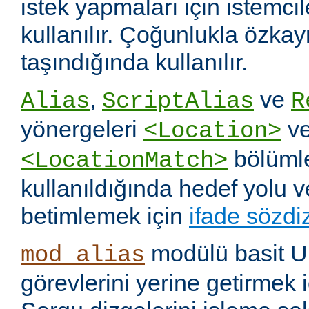
istek yapmaları için istemci
kullanılır. Çoğunlukla özka
taşındığında kullanılır.
,
ve
Alias
ScriptAlias
R
yönergeleri
v
<Location>
bölümle
<LocationMatch>
kullanıldığında hedef yolu 
betimlemek için
ifade sözdi
modülü basit U
mod_alias
görevlerini yerine getirmek i