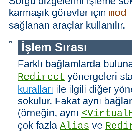
Sorgu dizgelerini işleme s
karmaşık görevler için
mod
sağlanan araçlar kullanılır.
İşlem Sırası
Farklı bağlamlarda bulu
yönergeleri st
Redirect
kuralları
ile ilgili diğer yö
sokulur. Fakat aynı bağla
(örneğin, aynı
<Virtual
çok fazla
ve
Alias
Redi