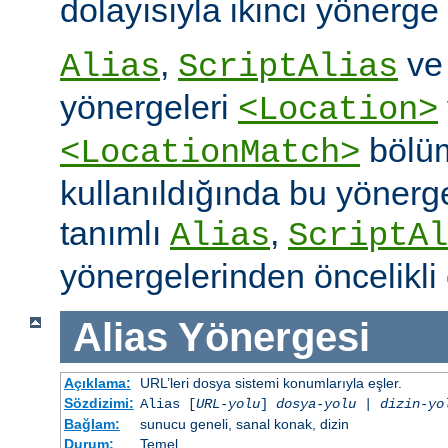
dolayısıyla ikinci yönerge
,
v
Alias
ScriptAlias
yönergeleri
<Location>
bölüm
<LocationMatch>
kullanıldığında bu yönerg
tanımlı
,
Alias
ScriptAl
yönergelerinden öncelikli 
Alias
Yönergesi
Açıklama:
URL’leri dosya sistemi konumlarıyla eşler.
Sözdizimi:
Alias [
URL-yolu
]
dosya-yolu
|
dizin-yo
Bağlam:
sunucu geneli, sanal konak, dizin
Durum:
Temel