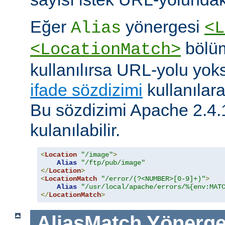
Eğer
yönergesi
Alias
<L
bölüm
<LocationMatch>
kullanılırsa URL-yolu yoks
ifade sözdizimi
kullanılar
Bu sözdizimi Apache 2.4.
kulanılabilir.
<
Location
"/image"
>
Alias
"/ftp/pub/image"
</
Location
>
<
LocationMatch
"/error/(?<NUMBER>[0-9]+)"
>
Alias
"/usr/local/apache/errors/%{env:MAT
</
LocationMatch
>
AliasMatch
Yönerge