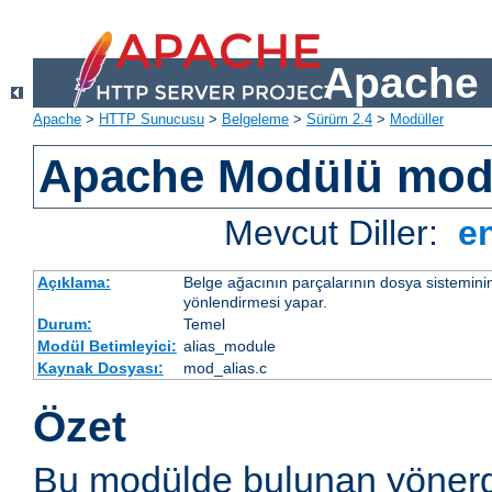
Apache 
Apache
>
HTTP Sunucusu
>
Belgeleme
>
Sürüm 2.4
>
Modüller
Apache Modülü mod
Mevcut Diller:
e
Açıklama:
Belge ağacının parçalarının dosya sistemini
yönlendirmesi yapar.
Durum:
Temel
Modül Betimleyici:
alias_module
Kaynak Dosyası:
mod_alias.c
Özet
Bu modülde bulunan yönerg