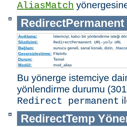
yönergesine
AliasMatch
RedirectPermanent
Açıklama:
İstemciyi, kalıcı bir yönlendirme isteği dö
Sözdizimi:
RedirectPermanent
URL-yolu
URL
Bağlam:
sunucu geneli, sanal konak, dizin, .htacc
Geçersizleştirme:
FileInfo
Durum:
Temel
Modül:
mod_alias
Bu yönerge istemciye dai
yönlendirme durumu (301)
il
Redirect permanent
RedirectTemp
Yöne