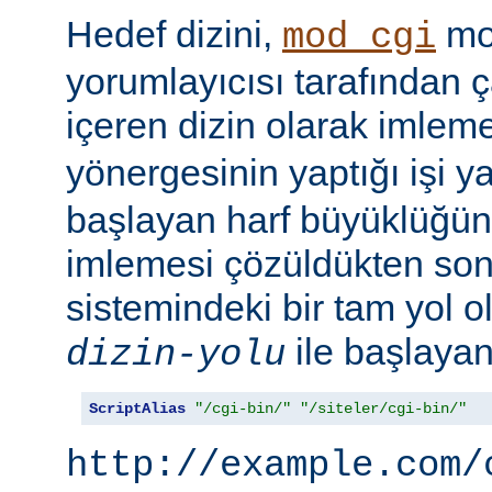
Hedef dizini,
mod
mod_cgi
yorumlayıcısı tarafından ça
içeren dizin olarak imlem
yönergesinin yaptığı işi y
başlayan harf büyüklüğün
imlemesi çözüldükten son
sistemindeki bir tam yol ol
ile başlayan 
dizin-yolu
ScriptAlias
"/cgi-bin/"
"/siteler/cgi-bin/"
http://example.com/