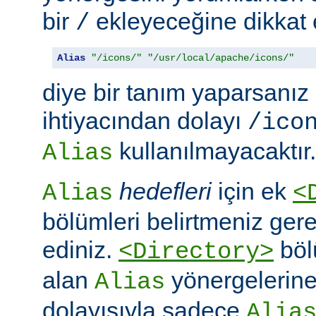
bir
ekleyeceğine dikkat e
/
Alias
"/icons/"
"/usr/local/apache/icons/"
diye bir tanım yaparsanız
ihtiyacından dolayı
/ico
kullanılmayacaktır.
Alias
hedefleri
için ek
Alias
<
bölümleri belirtmeniz ger
ediniz.
böl
<Directory>
alan
yönergelerine ö
Alias
dolayısıyla sadece
Alia