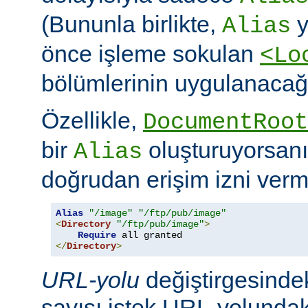
(Bununla birlikte,
y
Alias
önce işleme sokulan
<Lo
bölümlerinin uygulanacağı
Özellikle,
DocumentRoot
bir
oluşturuyorsanı
Alias
doğrudan erişim izni verme
Alias
"/image"
"/ftp/pub/image"
<
Directory
"/ftp/pub/image"
>
Require
</
Directory
>
URL-yolu
değiştirgesindek
sayısı istek URL-yolundaki