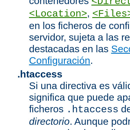
contenedores
<Direc
,
<Location>
<Files
en los ficheros de conf
servidor, sujeta a las r
destacadas en las
Sec
Configuración
.
.htaccess
Si una directiva es vál
significa que puede ap
ficheros
d
.htaccess
directorio
. Aunque podr